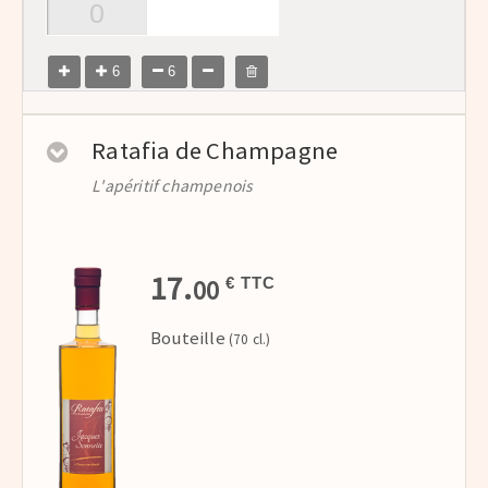
6
6
Ratafia de Champagne
L'apéritif champenois
17.
00
€ TTC
Bouteille
(70 cl.)