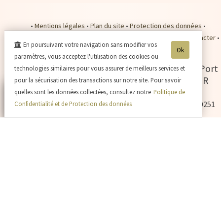
•
Mentions légales
•
Plan du site
•
Protection des données
•
Conditions de Vente
•
Plan d'accès
•
Se connecter
•
Nous contacter
•
En poursuivant votre navigation sans modifier vos
Nos tarifs expédition
•
Payer en ligne
•
Ok
paramètres, vous acceptez l'utilisation des cookies ou
Champagne Jacques SONNETTE
-
2 rue du Port
technologies similaires pour vous assurer de meilleurs services et
Picard Grand Porteron -
02310
CHARLY SUR
pour la sécurisation des transactions sur notre site. Pour savoir
MARNE
quelles sont les données collectées, consultez notre
Politique de
Tél. 03.23.82.05.71
- Tva. : FR60524940251 - RCS : 524940251
Confidentialité et de Protection des données
— L'abus d'alcool est dangereux pour la santé, sachez consommer avec modération
- La vente d'alcool est interdite aux mineurs de -18ans —